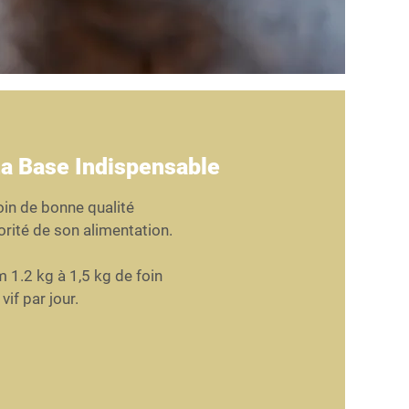
La Base Indispensable
oin de bonne qualité 

orité de son alimentation. 

1.2 kg à 1,5 kg de foin 

if par jour.

vore strict, qui passe entre 14 et 18h par 