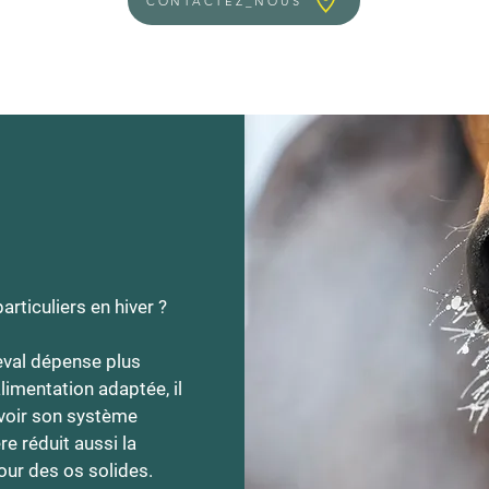
CONTACTEZ_NOUS
rticuliers en hiver ?

val dépense plus 
imentation adaptée, il 
 voir son système 
 réduit aussi la 
ur des os solides.
