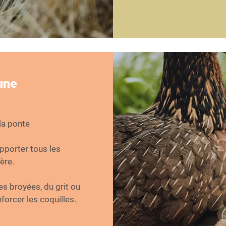
jour à s’alimenter. Av
l’herbe est un point e
pour leur santé digesti
Plus l’aliment est fibr
production de salive e
. Un apport en 
sera protégé.

 à prévenir les 
une
Laisser une pierre à se
et de l’eau propre à vo
a ponte

porter tous les 
re.

s broyées, du grit ou 
orcer les coquilles.

 de farine, des 