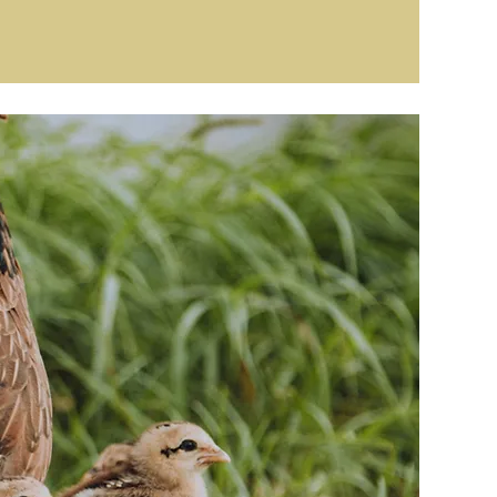
oir un accès suffisant au fourrage ou à 
ssentiel tant pour leur bien être mental que 
ve.

eux et fractionné sur la journée, plus la 
st stimulée et plus l’estomac du cheval 
l à disposition en libre-service 

lonté !