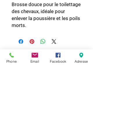
Brosse douce pour le toilettage 
des chevaux, idéale pour 
enlever la poussière et les poils 
morts.
80 rue d'Hornu
7340 Colfontaine BELGIQUE
Phone
Email
Facebook
Adresse
hendrik.depoortere@gmail.com
+32(0)65 67 29 15
BE
0456 067 967
TERMES ET CONDITIONS